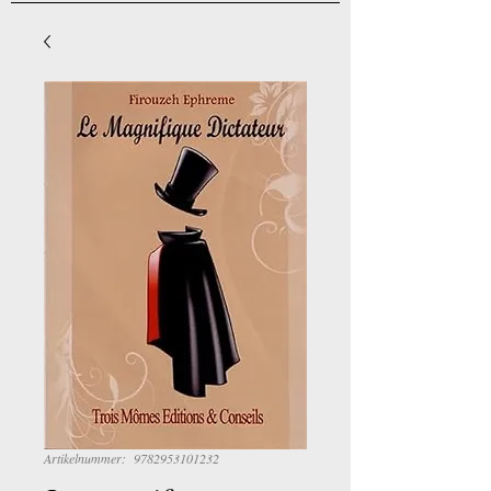
Artikelnummer: 9782953101232