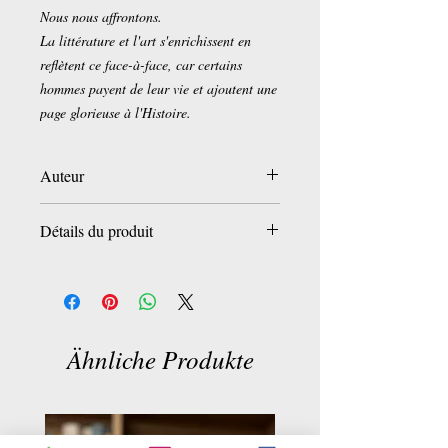
Nous nous affrontons.
La littérature et l'art s'enrichissent en
reflètent ce face-à-face, car certains
hommes payent de leur vie et ajoutent une
page glorieuse à l'Histoire.
Auteur
Firouzeh Ephrème
Détails du produit
Éditeur
conseils (1 mars 2009)
Langue
‏ : ‎ Français
ISBN-13
‏ : ‎ 978-2953101232
Ähnliche Produkte
Dimensions
‏ : ‎ 12.5 x 0.5 x 17.5 cm