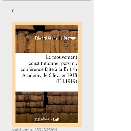
Artikelnummer: 9782012973961