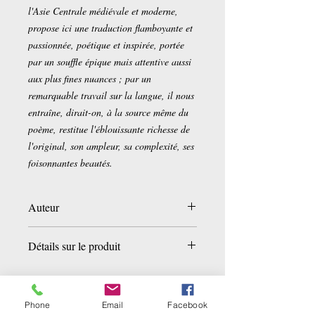
l'Asie Centrale médiévale et moderne,
propose ici une traduction flamboyante et
passionnée, poétique et inspirée, portée
par un souffle épique mais attentive aussi
aux plus fines nuances ; par un
remarquable travail sur la langue, il nous
entraîne, dirait-on, à la source même du
poème, restitue l'éblouissante richesse de
l'original, son ampleur, sa complexité, ses
foisonnantes beautés.
Auteur
Nezami
Détails sur le produit
Traduction : Michael Barry
Broché:
880 pages
Editeur :
Gallimard (3 novembre
Phone
Email
Facebook
2000)