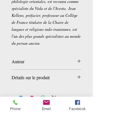
philologie orientales, est reconnu comme
spécialiste du Véda et de l'Avesta. Jean
Kellens, préfacier, professeur au Collège
de France titulaire de la Chaire de
langues et religions indo-iraniennes, est
l'un des plus grands spécialistes au monde
du persan ancien.
Auteur
Collectif
Détails sur le produit
Broché :
256 pages
Editeur :
MAX MILO (18 novembre
2010)
Collection :
L INCONNU
Phone
Email
Facebook
Ähnliche Produkte
Langue :
Français
ISBN-10 :
2315001323
ISBN-13 :
978-2315001323