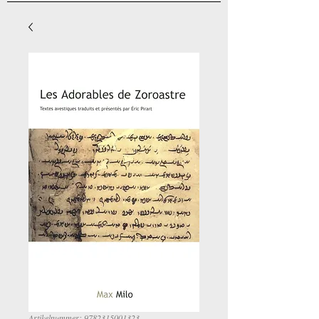
Artikelnummer: 9782315001323