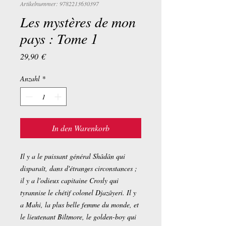
Artikelnummer: 9782213630397
Les mystères de mon
pays : Tome 1
Preis
29,90 €
Anzahl
*
In den Warenkorb
Il y a le puissant général Shâdân qui
disparaît, dans d'étranges circonstances ;
il y a l'odieux capitaine Crosly qui
tyrannise le chétif colonel Djazâyeri. Il y
a Mahi, la plus belle femme du monde, et
le lieutenant Biltmore, le golden-boy qui