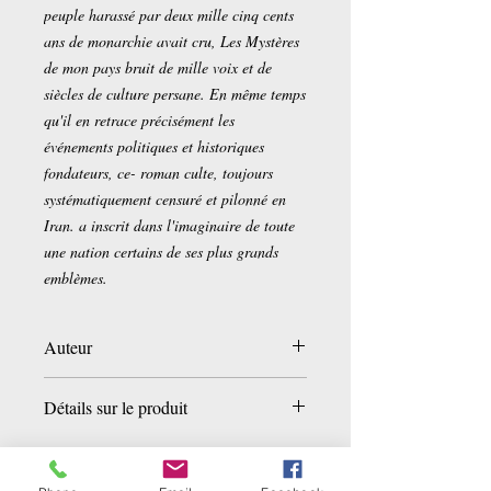
peuple harassé par deux mille cinq cents
ans de monarchie avait cru, Les Mystères
de mon pays bruit de mille voix et de
siècles de culture persane. En même temps
qu'il en retrace précisément les
événements politiques et historiques
fondateurs, ce- roman culte, toujours
systématiquement censuré et pilonné en
Iran. a inscrit dans l'imaginaire de toute
une nation certains de ses plus grands
emblèmes.
Auteur
Réza Barahéni
Détails sur le produit
Vincent Despagnet (Traduction)
Broché:
559 pages
Editeur :
Fayard (25 février 2009)