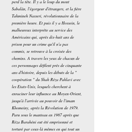
perd la tête. Il y a le loup du mont
Sabalân, l'égorgeur d'étrangers, et la fière
Tahmineh Nasseri, révolutionnaire de la
première heure. Et puis il y a Hossein, le
malheureux interprète au service des
Américains qui, après dix-huit ans de
prison pour un crime qu'il n'a pas
commis, se retrouve à la croisée des
chemins. A travers les yeux de chacun de
ces personnages défilent près de cinquante
ans d'histoire, depuis les débuts de la "
coopération " du Shah Réza Pahlavi avec
les Etats-Unis, lesquels cherchent à
enraciner leur influence au Moyen-Orient,
jusqu'à l'arrivée au pouvoir de l'imam
Khomeiny, après la Révolution de 1979.
Paru sous le manteau en 1987 après que
Réza Barahéni eut été emprisonné et
torturé par ceux-là mêmes en qui tout un