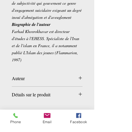
de subjectivité qui gouvernent ce genre
d'engagement suicidaire exigeant un degré
inouï d'abnégation et d'aveuglement
Biographie de l'auteur
Farhad Khosrokhavar est directeur
d'études à l'EHESS. Spécialiste de l'Iran
et de l'islam en France, il a notamment
publié L'Islam des jeunes (Flammarion,
1997)
Auteur
Fahrad Khosrokhavar
Détails sur le produit
Poche:
369 pages
Editeur :
Flammarion (5 septembre
2003)
Phone
Email
Facebook
Collection :
Champs
Langue :
Français