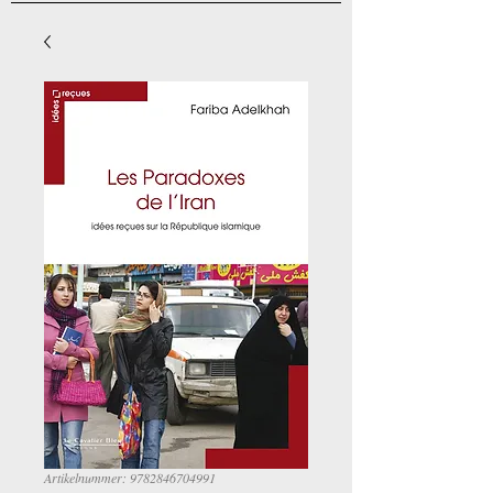
Artikelnummer: 9782846704991