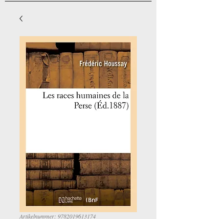
Artikelnummer: 9782019613174