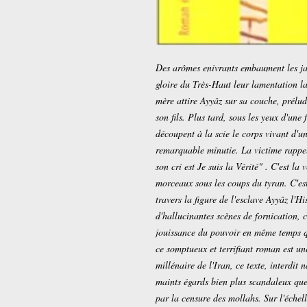
Des arômes enivrants embaument les jar
gloire du Très-Haut leur lamentation l
mère attire Ayyâz sur sa couche, prélud
son fils. Plus tard, sous les yeux d'un
découpent à la scie le corps vivant d'
remarquable minutie. La victime rappell
son cri est Je suis la Vérité" . C'est la 
morceaux sous les coups du tyran. C'est 
travers la figure de l'esclave Ayyâz l'Hi
d'hallucinantes scènes de fornication, co
jouissance du pouvoir en même temps q
ce somptueux et terrifiant roman est un
millénaire de l'Iran, ce texte, interdit
maints égards bien plus scandaleux que
par la censure des mollahs. Sur l'échell