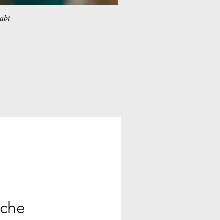
habi
ache