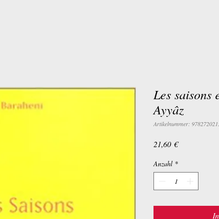
Les saisons 
Ayyâz
Artikelnummer: 978272021
Preis
21,60 €
Anzahl
*
I