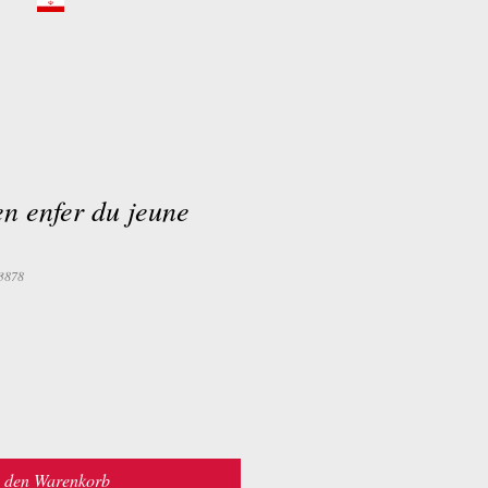
en enfer du jeune
3878
n den Warenkorb