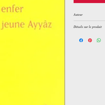
Auteur
Réza Barahéni
Détails sur le produit
Broché:
428 pages
Editeur :
Pauvert (26 a
Langue :
Français
ISBN-10:
272021387X
ISBN-13:
978-272021