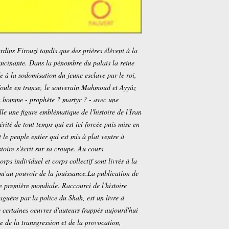
dins Firouzi tandis que des prières élèvent à la
ancinante. Dans la pénombre du palais la reine
e à la sodomisation du jeune esclave par le roi,
e foule en transe, le souverain Mahmoud et Ayyâz
un homme - prophète ? martyr ? - avec une
e une figure emblématique de l'histoire de l'Iran
vérité de tout temps qui est ici forcée puis mise en
le peuple entier qui est mis à plat ventre à
stoire s'écrit sur sa croupe. Au cours
rps individuel et corps collectif sont livrés à la
u'au pouvoir de la jouissance.La publication de
e première mondiale. Raccourci de l'histoire
 naguère par la police du Shah, est un livre à
 certaines oeuvres d'auteurs frappés aujourd'hui
e de la transgression et de la provocation,