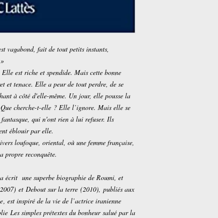
t vagabond, fait de tout petits instants,
 »
Elle est riche et spendide. Mais cette bonne
t et tenace. Elle a peur de tout perdre, de se
chant à côté d'elle-même. Un jour, elle pousse la
 Que cherche-t-elle ? Elle l’ignore. Mais elle se
 fantasque, qui n'ont rien à lui refuser. Ils
ent éblouir par elle.
vers loufoque, oriental, où une femme française,
sa propre reconquête.
 a écrit une superbe biographie de Roumi, et
(2007) et
Debout sur la terre
(2010), publiés aux
ue
, est inspiré de la vie de l’actrice iranienne
lie Les simples prétextes du bonheur salué par la