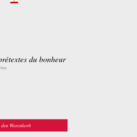
prétextes du bonheur
7694
n den Warenkorb