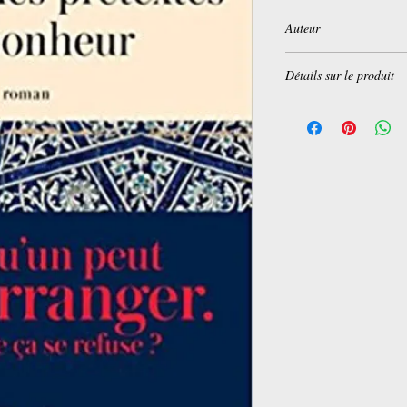
Auteur
Nahal Tajadod
Détails sur le produit
Broché:
400 pages
Editeur :
JC Lattès (24
Collection :
Littérature
Langue :
Français
ISBN-10:
2709647699
ISBN-13:
978-270964