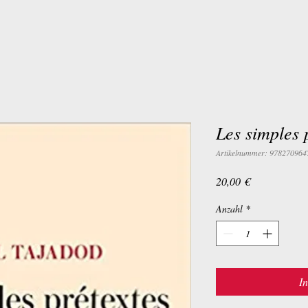
Les simples 
Artikelnummer: 978270964
Preis
20,00 €
Anzahl
*
I