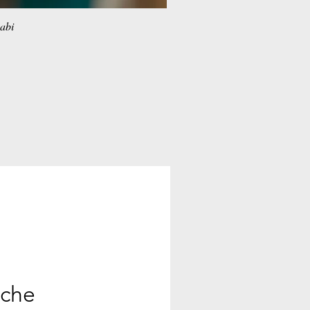
habi
ache