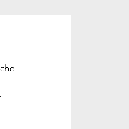
ache
r.