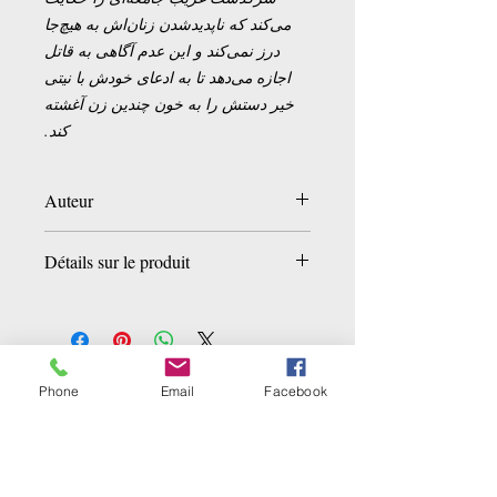
می‌کند که ناپدیدشدن زنان‌اش به هیچ‌جا
درز نمی‌کند و این عدم آگاهی به قاتل
اجازه می‌دهد تا به ادعای خودش با نیتی
خیر دستش را به خون چندین زن آغشته
کند.
Auteur
Mana Neyestani
Détails sur le produit
Broché:
166 pages
Editeur :
Naakojaa;
Édition :
Naakojaa
(2017)
ISBN-10:
2366123914
Phone
Email
Facebook
Ähnliche Produkte
ISBN-13:
978-2366123913
Dimensions du colis:
24 x 17 x 2 cm