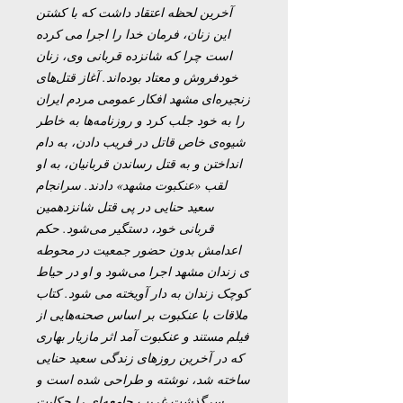
آخرین لحظه اعتقاد داشت که با کشتن
اين زنان، فرمان خدا را اجرا می کرده
است چرا که شانزده قربانی وی، زنان
خودفروش و معتاد بوده‌اند. آغاز قتل‌های
زنجيره‌ای مشهد افکار عمومی مردم ايران
را به خود جلب کرد و روزنامه‌ها به خاطر
شیوه‌ی خاص قاتل در فریب دادن، به دام
انداختن و به قتل رساندن قربانيان، به او
لقب «عنکبوت مشهد» دادند. سرانجام
سعيد حنايی در پی قتل شانزدهمين
قربانی خود، دستگير می‌شود. حکم
اعدامش بدون حضور جمعيت در محوطه
ی زندان مشهد اجرا می‌شود و او در حياط
کوچک زندان به دار آويخته می شود. کتاب
ملاقات با عنکبوت بر اساس صحنه‌هایی از
فیلم مستند و عنکبوت آمد اثر مازیار بهاری
که در آخرین روزهای زندگی سعید حنایی
ساخته شد، نوشته و طراحی شده است و
سرگذشت غریب جامعه‌ای را حکایت