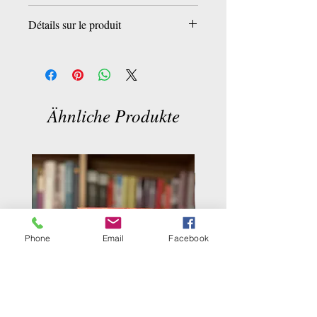
IFIRI
Détails sur le produit
Broché:
240 pages
Editeur : I
fri (24 septembre 2012)
Collection :
Politique étrangère
ASIN:
B007166P3M
Ähnliche Produkte
Phone
Email
Facebook