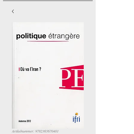
Artikelnummer: 9782365670401