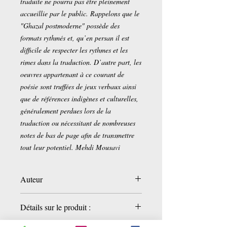
traduite ne pourra pas être pleinement
accueillie par le public. Rappelons que le
"Ghazal postmoderne" possède des
formats rythmés et, qu’en persan il est
difficile de respecter les rythmes et les
rimes dans la traduction. D’autre part, les
oeuvres appartenant à ce courant de
poésie sont truffées de jeux verbaux ainsi
que de références indigènes et culturelles,
généralement perdues lors de la
traduction ou nécessitant de nombreuses
notes de bas de page afin de transmettre
tout leur potentiel. Mehdi Mousavi
Auteur
Mohammad Bamm
Détails sur le produit :
Nazanin Bamm
(Photographies)
Ataï behi Djanati
(Traduction)
Éditeur ‏ : ‎ FILIGRANES (9 juin 2022)