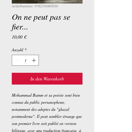
Artikelnummer: 9782350465630
On ne peut pas se
fier...
Preis
10,00 €
Anzahl
*
In den Warenkorb
Mohammad Bamm et sa poésie sont bien
connus du public persanophone,
notamment des adeptes du "ghazal
postmoderne". Il peut sembler étrange que
son premier livre soit publié en version
bilingue, avec une traduction française, à