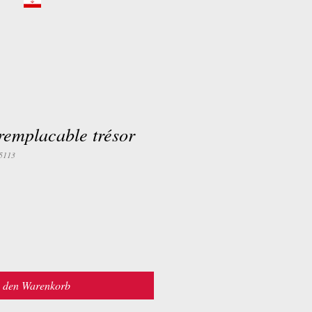
rremplacable trésor
5113
n den Warenkorb