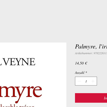
Palmyre, l'i
Artikelnummer: 978222631
Preis
14,50 €
Anzahl
*
I