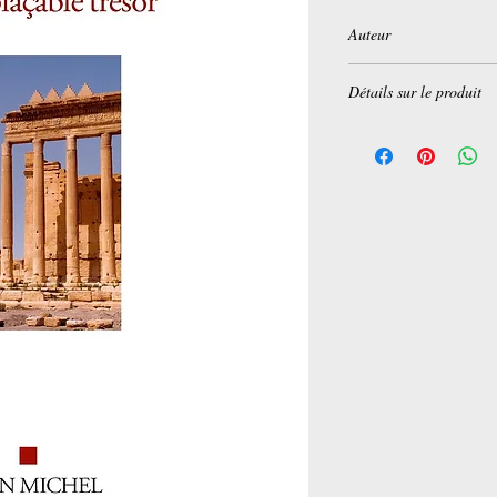
Auteur
Paul Veyne
Détails sur le produit
Broché:
144 pages
Editeur :
ALBIN MICHE
Collection :
SCIEN.H
Langue :
Français
ISBN-10:
222631511X
ISBN-13:
978-222631