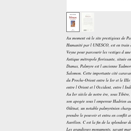
Au moment où le site prestigieux de Pa
Humanité par l UNESCO, est en train d
Veyne pour parcourir les vestiges d une 
Antique métropole florissante, située en
Damas, Palmyre est l ancienne Tadmor q
Salomon. Cette importante cité caravan
du Proche-Orient entre le Ier et le IIIe
entre l Orient et l Occident, entre l I
Au Ier siècle de notre ère, sous Tibère,
son apogée sous l empereur Hadrien au 
Odénat, un notable palmyrénien chargé 
prendre le pouvoir et entra en conflit 
Aurélien. C est la fin de la splendeur 
Les grandioses monuments, savant mari