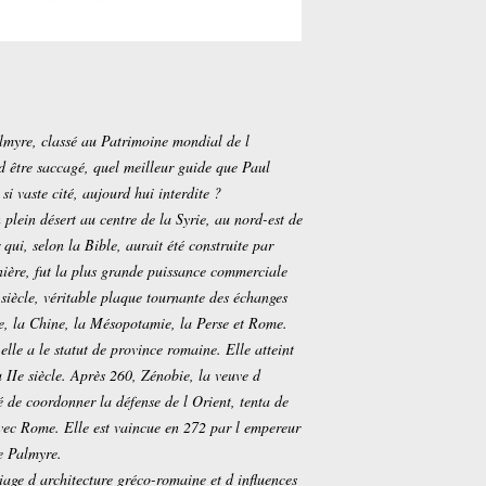
lmyre, classé au Patrimoine mondial de l
 être saccagé, quel meilleur guide que Paul
si vaste cité, aujourd hui interdite ?
 plein désert au centre de la Syrie, au nord-est de
ui, selon la Bible, aurait été construite par
ière, fut la plus grande puissance commerciale
 siècle, véritable plaque tournante des échanges
nde, la Chine, la Mésopotamie, la Perse et Rome.
 elle a le statut de province romaine. Elle atteint
IIe siècle. Après 260, Zénobie, la veuve d
de coordonner la défense de l Orient, tenta de
avec Rome. Elle est vaincue en 272 par l empereur
de Palmyre.
age d architecture gréco-romaine et d influences