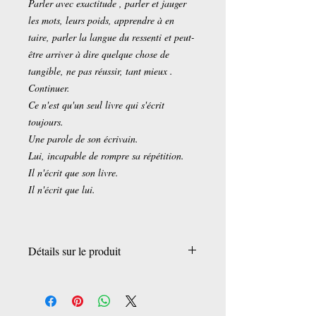
Parler avec exactitude , parler et jauger
les mots, leurs poids, apprendre à en
taire, parler la langue du ressenti et peut-
être arriver à dire quelque chose de
tangible, ne pas réussir, tant mieux .
Continuer.
Ce n'est qu'un seul livre qui s'écrit
toujours.
Une parole de son écrivain.
Lui, incapable de rompre sa répétition.
Il n'écrit que son livre.
Il n'écrit que lui.
Détails sur le produit
Éditeur ‏ : ‎ QUARTETT EDIT
Date de publication ‏ : ‎ 15 mai 2020
Langue ‏ : ‎ Français