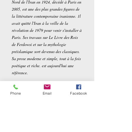
Nord de l'Iran en 1924, décédé à Paris en
2005, est une des plus grandes figures de
la littérature contemporaine iranienne. 1l
avait quitté l'Iran à la veille de la
révolution de 1979 pour venir s'installer à
Paris. Ses travaux sur Le Livre des Rois
de Ferdowsi et sur la mythologie
préislamique sort devenus des classiques.
Sa prose moderne et simple, tout à la fois
poétique et riche. est aujourd'hui une
référence.
Auteur
Phone
Email
Facebook
Shahrokh Meskoob
Détails sur le produit
Avec la contribution de, Sorour Kasmaï
(Traduction), Michel Parfenov
Broché:
195 pages
(Traduction), Amir Moghani
Editeur :
Actes Sud (1 mars 2007)
(Traduction)
Collection :
Horizons persans