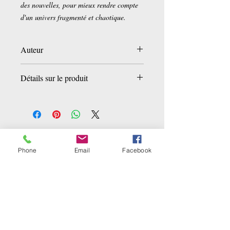
des nouvelles, pour mieux rendre compte
d'un univers fragmenté et chaotique.
Auteur
Assef Soltanzadeh
Détails sur le produit
Broché:
180 pages
Editeur :
Actes Sud (9 septembre 2002)
Collection :
Horizons persans
Langue :
Français
Ähnliche Produkte
ISBN-10:
2742739599
Phone
Email
Facebook
ISBN-13:
978-2742739592