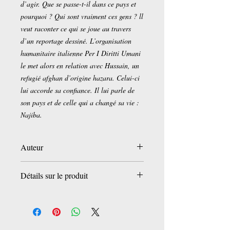
d’agir. Que se passe-t-il dans ce pays et
pourquoi ? Qui sont vraiment ces gens ? ll
veut raconter ce qui se joue au travers
d’un reportage dessiné. L’organisation
humanitaire italienne Per I Diritti Umani
le met alors en relation avec Hussain, un
refugié afghan d’origine hazara. Celui-ci
lui accorde sa confiance. Il lui parle de
son pays et de celle qui a changé sa vie :
Najiba.
Auteur
Marco Sonseri (Auteur),
Détails sur le produit
Gian Luca Doretto (Auteur)
Éditeur ‏ :
‎ Editions Félès (1 juin 2024)
Langue ‏ : ‎
Français
Cartonné ‏ : ‎
104 pages
ISBN-13 ‏ :
‎ 978-2491483197