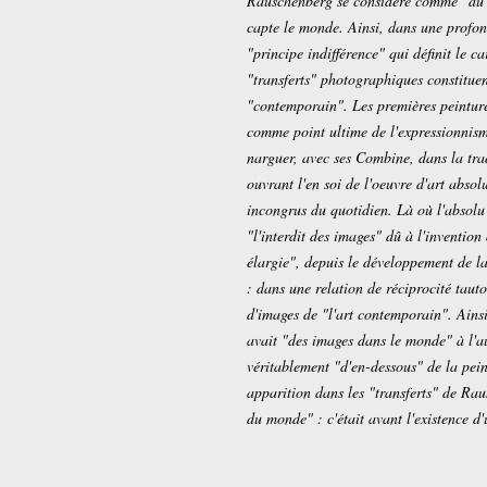
Rauschenberg se considère comme "du pa
capte le monde. Ainsi, dans une profon
"principe indifférence" qui définit le 
"transferts" photographiques constituen
"contemporain". Les premières peinture
comme point ultime de l'expressionnism
narguer, avec ses Combine, dans la trad
ouvrant l'en soi de l'oeuvre d'art absol
incongrus du quotidien. Là où l'absolu 
"l'interdit des images" dû à l'inventio
élargie", depuis le développement de la
: dans une relation de réciprocité taut
d'images de "l'art contemporain". Ains
avait "des images dans le monde" à l'a
véritablement "d'en-dessous" de la pein
apparition dans les "transferts" de Ra
du monde" : c'était avant l'existence d