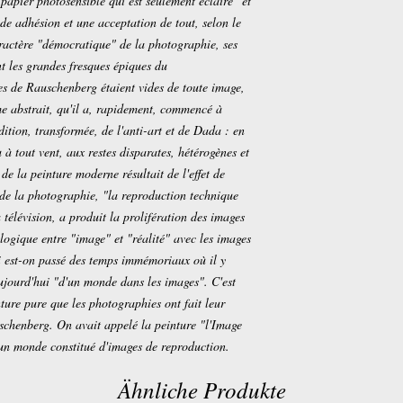
pier photosensible qui est seulement éclairé" et
de adhésion et une acceptation de tout, selon le
caractère "démocratique" de la photographie, ses
t les grandes fresques épiques du
s de Rauschenberg étaient vides de toute image,
e abstrait, qu'il a, rapidement, commencé à
ition, transformée, de l'anti-art et de Dada : en
u à tout vent, aux restes disparates, hétérogènes et
de la peinture moderne résultait de l'effet de
n de la photographie, "la reproduction technique
 télévision, a produit la prolifération des images
ologique entre "image" et "réalité" avec les images
i est-on passé des temps immémoriaux où il y
ujourd'hui "d'un monde dans les images". C'est
ture pure que les photographies ont fait leur
uschenberg. On avait appelé la peinture "l'Image
'un monde constitué d'images de reproduction.
Ähnliche Produkte