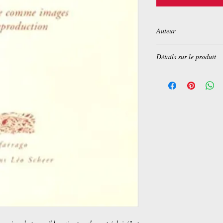
Auteur
Youssef Ishaghpour
Détails sur le produit
Broché:
80 pages
Editeur :
Editions Farr
Collection :
FARRAG
Langue :
Français
ISBN-10:
2844901239
ISBN-13:
978-284490