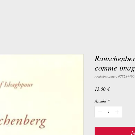
Rauschenber
comme image
Artikelnummer: 978284490
Preis
13,00 €
Anzahl
*
I