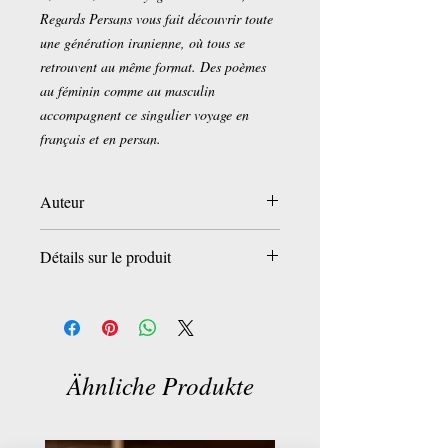
Regards Persans vous fait découvrir toute
une génération iranienne, où tous se
retrouvent au même format. Des poèmes
au féminin comme au masculin
accompagnent ce singulier voyage en
français et en persan.
Auteur
Elizabeth Guyon Spennato
Détails sur le produit
Broché:
78 pages
Editeur :
Orients Editions (19 octobre
2018)
Langue :
Français
Ähnliche Produkte
ISBN-13:
979-1093315089
ASIN:
B07FDKWTTG
Dimensions du produit:
17,6 x 0,6 x 23,1
cm