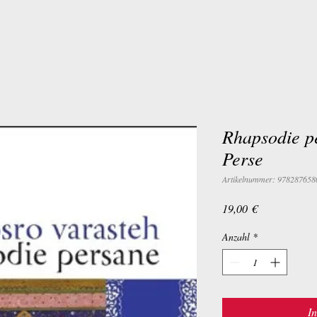
Rhapsodie p
Perse
Artikelnummer: 978287658
Preis
19,00 €
Anzahl
*
I