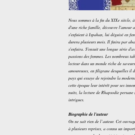
Nous sommes à la fin du XIXe siècle, à 
d'une riche famille, découvre l'amour 
s'enfuient à Ispahan, lui déguisé en fe
durera plusieurs mois. Il finira par a
s'enfuira. S'ensuit une longue série d'a
passions des femmes. Les nombreux tab
lecteur dans un monde riche de saveurs,
amoureuses, en filigrane desquelles il 
pays qui essaye de rejoindre la moderni
cette époque leur intérêt pour ses inno
nuits, la lecture de Rhapsodie persane
intrigues.
Biographie de l'auteur
On ne sait rien de l’auteur. Cet ouvra
à plusieurs reprises, a connu un impor