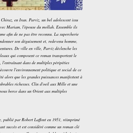
Chiraz, en Iran. Parviz, un bel adolescent issu
avec Mariam, l'épouse du mollah. Ensemble ils
mme afin de ne pas être reconnu. La supercherie
bandonner son déguisement et, redevenu homme,
ventures. De ville en ville, Parviz déclenche les
leaux qui composent ce roman transportent le
 l'entraînant dans de multiples péripéties
découvre l'environnement politique et social de ce
té alors que les grandes puissances manifestent à
mbrables richesses. Clin d'oeil aux Mille et une
 nous berce dans un Orient aux multiples
ge, publié par Robert Laffont en 1951, réimprimé
tant succès et est considéré comme un roman clé