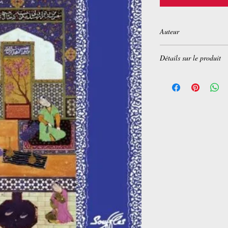
Auteur
Khosro Varasteh
Détails sur le produit
Broché:
240 pages
Editeur :
Souffles (3 f
Collection :
Domaines 
Langue :
Français
ISBN-10:
2876580845
ISBN-13:
978-287658
Dimensions du produit