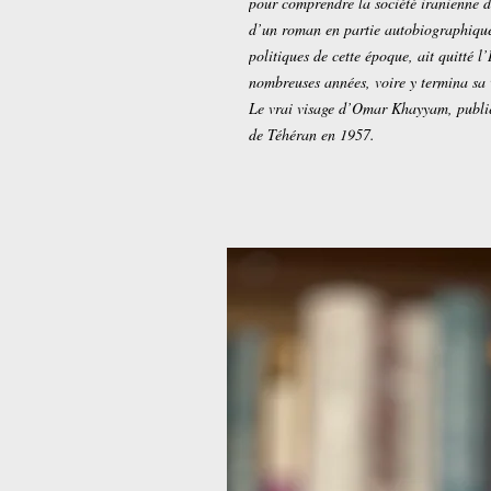
pour comprendre la société iranienne de
d’un roman en partie autobiographique,
politiques de cette époque, ait quitté l
nombreuses années, voire y termina sa 
Le vrai visage d’Omar Khayyam, publié
de Téhéran en 1957.