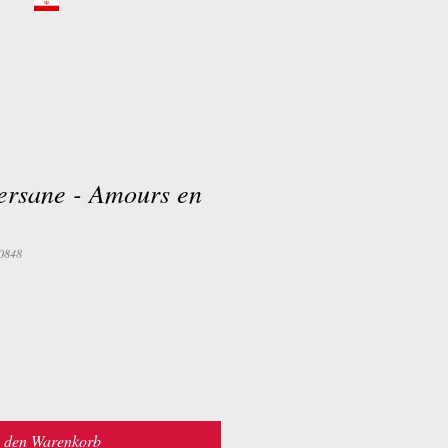
ersane - Amours en
0848
n den Warenkorb