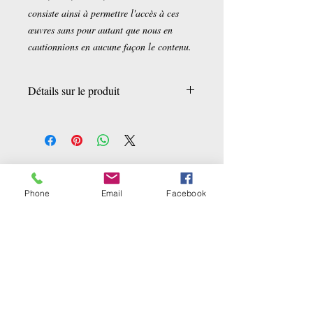
consiste ainsi à permettre l'accès à ces
œuvres sans pour autant que nous en
cautionnions en aucune façon le contenu.
Détails sur le produit
Broché:
256 pages
Editeur :
Hachette Livre BNF (1 mars
2016)
Collection :
Littérature
Ähnliche Produkte
Langue :
Français
ISBN-10:
2016134062
Phone
Email
Facebook
ISBN-13:
978-2016134061