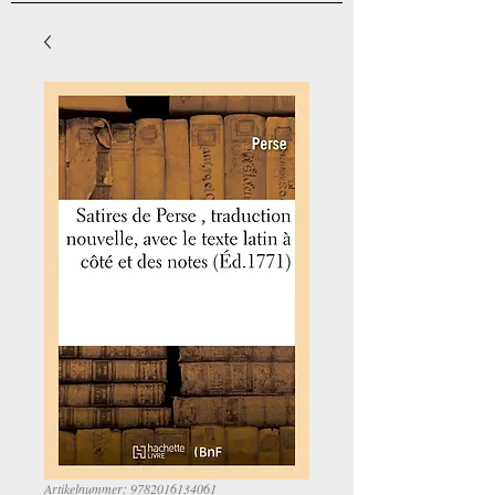
Artikelnummer: 9782016134061