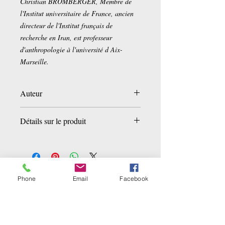
Christian BROMBERGER, Membre de
l'Institut universitaire de France, ancien
directeur de l'Institut français de
recherche en Iran, est professeur
d'anthropologie à l'université d Aix-
Marseille.
Auteur
Christian Bromberger
Détails sur le produit
Broché:
256 pages
Editeur :
Armand Colin (20 mars 2013)
Collection :
Hors collection
Langue :
Français
Phone
Email
Facebook
Ähnliche Produkte
ISBN-10:
2200286465
ISBN-13:
978-2200286460