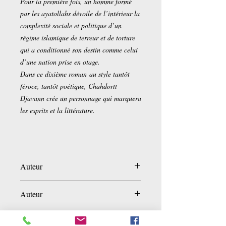
Pour la première fois, un homme formé
par les ayatollahs dévoile de l’intérieur la
complexité sociale et politique d’un
régime islamique de terreur et de torture
qui a conditionné son destin comme celui
d’une nation prise en otage.
Dans ce dixième roman au style tantôt
féroce, tantôt poétique, Chahdortt
Djavann crée un personnage qui marquera
les esprits et la littérature.
Auteur
Chahdortt Djavann
Auteur
Éditeur ‏ : ‎
Grasset
Date de publication ‏ : ‎
25 mars 2026