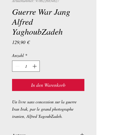
Artikelnummer: 9786226834827
Guerre War Jang
Alfred
YaghoubZadeh
Preis
129,90 €
Anzahl
*
In den Warenkorb
Un livre sans concession sur la guerre
Iran Irak, par le grand photographe
iranien, Alfred YagoubZadeh.