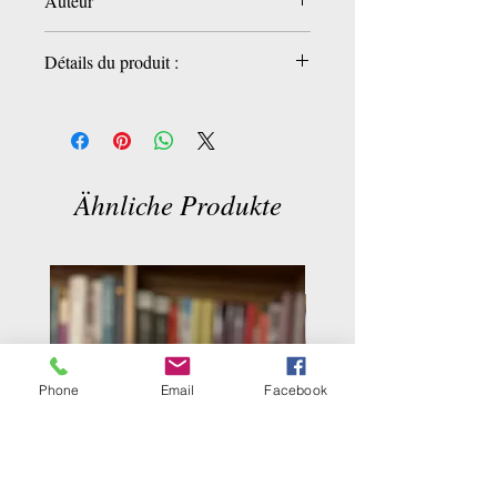
Auteur
Alfred Yagoubzadeh
Détails du produit :
Éditeur
‏ : ‎ Baygani(Iran 2024)
Langue
‏ : ‎ Persan
Broché
‏ : ‎ 247 pages
ISBN-13
‏ : ‎ 9786226834827
Ähnliche Produkte
Phone
Email
Facebook