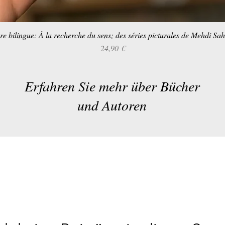
re bilingue: À la recherche du sens; des séries picturales de Mehdi Sa
Schnellansicht
Preis
24,90 €
Erfahren Sie mehr über Bücher
und Autoren