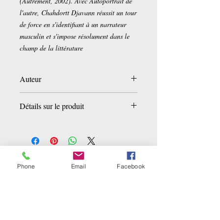
(Autrement, 2002). Avec Autoportrait de
l'autre, Chahdortt Djavann réussit un tour
de force en s'identifiant à un narrateur
masculin et s'impose résolument dans le
champ de la littérature
Auteur
Chahdortt Djavann
Détails sur le produit
Broché:
206 pages
Editeur :
Sabine Wespieser (8 janvier
2004)
Langue :
Français
Ähnliche Produkte
Phone
Email
Facebook
ISBN-10:
2848050179
ISBN-13:
978-2848050171
Dimensions du produit:
18,4 x 14 x 1,4
cm