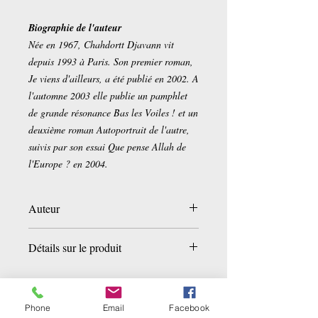
Biographie de l'auteur
Née en 1967, Chahdortt Djavann vit
depuis 1993 à Paris. Son premier roman,
Je viens d'ailleurs, a été publié en 2002. A
l'automne 2003 elle publie un pamphlet
de grande résonance Bas les Voiles ! et un
deuxième roman Autoportrait de l'autre,
suivis par son essai Que pense Allah de
l'Europe ? en 2004.
Auteur
Chahdortt Djavann
Détails sur le produit
Broché:
314 pages
Editeur :
Flammarion; Édition : Flamm
arion (9 janvier 2006)
Phone
Email
Facebook