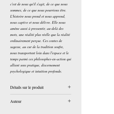
c'est de nous qu'il s'agit, de ce que nous
sommes, de ce que nous pourrions être.
L'histoire nous prend et nous apprend,
nous captive et nous délivre. Elle nous
amène aussi à pressentir, au-delà des
mots, une réalité plus réelle que la réalité
ordinairement perçue. Ces contes de
sagesse, au cur de la tradition soufre,
nous transportent loin dans l'espace et le
temps parmi ces philosophes-en-action qui
allient sens pratique, discernement
psychologique et intuition profonde.
Détails sur le produit
Broché: 169 pages
Auteur
Editeur :
Le Courrier du
Livre; Édition : 2e édition (10 novembre
Idries Shah
2008)