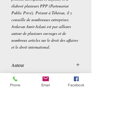
élaboré plusieurs PPP (Partenariat
Public Privé). Présent à Téhéran, il y
conseille de nombreuses entreprises.
Ardavan Amir-Aslani est par ailleurs
auteur de plusieurs ouvrages et de
nombreux articles sur le droit des affaires
et le droit international.
Auteur
Ardavan Amir-Aslani
Détails sur le produit
Phone
Email
Facebook
Broché:
204 pages
EMPL
Editeur :
Editions
d'Organisation; Édition : 1 (14 novembre
LIB1 D.C_6
2016)
Langue :
Français
ISBN-10:
2212565801