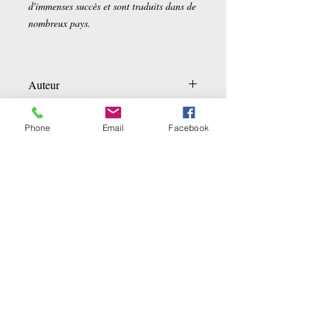
d'immenses succès et sont traduits dans de
nombreux pays.
Auteur
José FRECHES
Détails sur le produit
Phone
Email
Facebook
Poche:
352 pages
Editeur :
Pocket (5 janvier 2017)
Collection :
BEST
Langue :
Français
Ähnliche Produkte
ISBN-10:
2266273345
ISBN-13:
978-2266273343