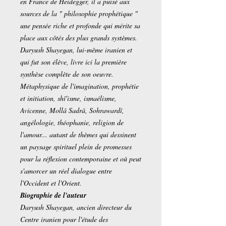
en France de Heidegger, il a puisé aux
sources de la " philosophie prophétique "
une pensée riche et profonde qui mérite sa
place aux côtés des plus grands systèmes.
Daryush Shayegan, lui-même iranien et
qui fut son élève, livre ici la première
synthèse complète de son oeuvre.
Métaphysique de l'imagination, prophétie
et initiation, shî'isme, ismaélisme,
Avicenne, Mollâ Sadrâ, Sohrawardî,
angélologie, théophanie, religion de
l'amour... autant de thèmes qui dessinent
un paysage spirituel plein de promesses
pour la réflexion contemporaine et où peut
s'amorcer un réel dialogue entre
l'Occident et l'Orient.
Biographie de l'auteur
Daryush Shayegan, ancien directeur du
Centre iranien pour l'étude des