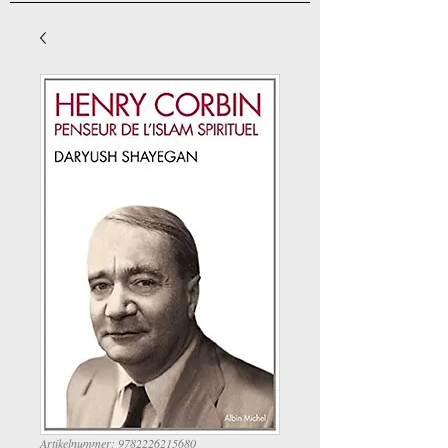
Artikelnummer: 9782226215680