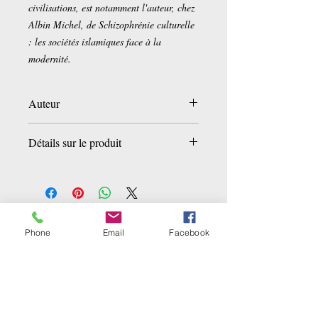
civilisations, est notamment l'auteur, chez
Albin Michel, de Schizophrénie culturelle
: les sociétés islamiques face à la
modernité.
Auteur
Daryush Shayegan
Détails sur le produit
Broché:
428 pages
Editeur :
Albin Michel (5 janvier 2011)
Collection :
SPIRITUALITE
Langue :
Anglais, Français
Ähnliche Produkte
ISBN-10:
2226215689
Phone
Email
Facebook
ISBN-13:
978-2226215680