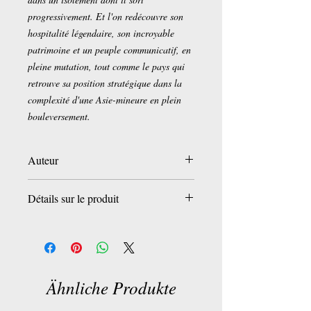
progressivement. Et l'on redécouvre son
hospitalité légendaire, son incroyable
patrimoine et un peuple communicatif, en
pleine mutation, tout comme le pays qui
retrouve sa position stratégique dans la
complexité d'une Asie-mineure en plein
bouleversement.
Auteur
Frédéric Soreau
Détails sur le produit
Broché:
128 pages
Editeur :
Georama (23 novembre 2016)
Collection :
Un regard sur notre monde
Langue :
Français
Ähnliche Produkte
ISBN-10:
2915002894
ISBN-13:
978-2915002898