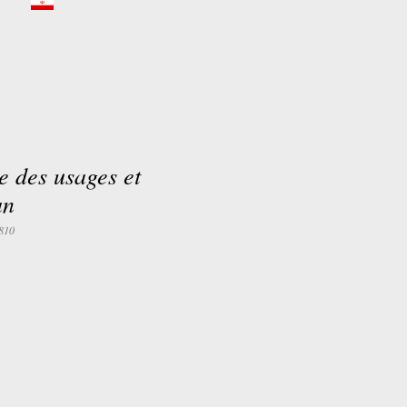
de des usages et
an
810