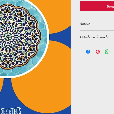
Bena
Auteur
Stuart Williams
Détails sur le produit
Poche:
168 pages
Editeur :
Hachette Tour
Collection :
Guide Ble
Langue :
Français
ISBN-10:
2013959818
ISBN-13:
978-201395