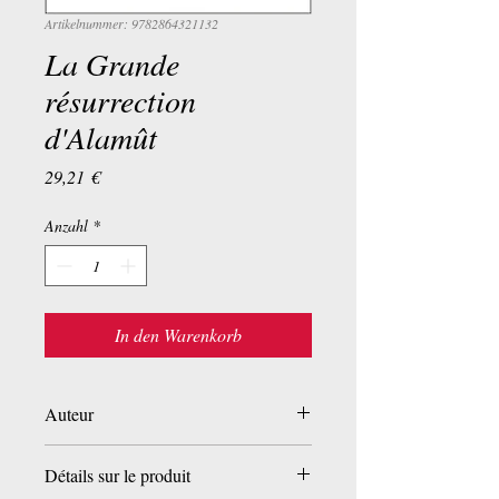
Artikelnummer: 9782864321132
La Grande
résurrection
d'Alamût
Preis
29,21 €
Anzahl
*
In den Warenkorb
Auteur
Christian Jambet
Détails sur le produit