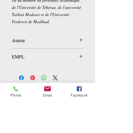
est un membre du personnel académique
de l'Université de Téhéran, de l'université
Tarbiat Modares et de l'Université
Ferdowsi de Mashhad.
Auteur
Gholam-Hossein Ebrahimi Dinani
EMPL
LIB1D.D-6
Ähnliche Produkte
Phone
Email
Facebook