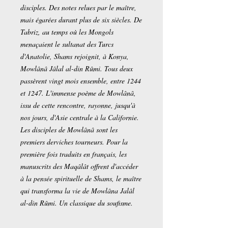
disciples. Des notes relues par le maître,
mais égarées durant plus de six siècles. De
Tabriz, au temps où les Mongols
menaçaient le sultanat des Turcs
d'Anatolie, Shams rejoignit, à Konya,
Mowlânâ Jâlal al-din Rûmi. Tous deux
passèrent vingt mois ensemble, entre 1244
et 1247. L'immense poème de Mowlânâ,
issu de cette rencontre, rayonne, jusqu'à
nos jours, d'Asie centrale à la Californie.
Les disciples de Mowlânâ sont les
premiers derviches tourneurs. Pour la
première fois traduits en français, les
manuscrits des Maqâlât offrent d'accéder
à la pensée spirituelle de Shams, le maître
qui transforma la vie de Mowlâna Jalâl
al-din Rûmi. Un classique du soufisme.