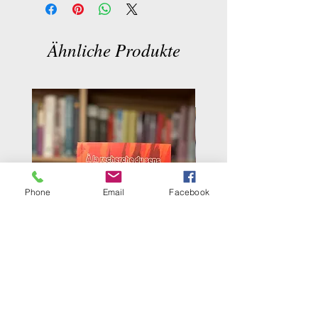
Editeur :
Pygmalion Editions (14 juin
2000)
Collection :
Les grands mythes du xx
Ähnliche Produkte
siecle
Langue :
Français
ISBN-10:
2857046464
ISBN-13:
978-2857046462
Phone
Email
Facebook