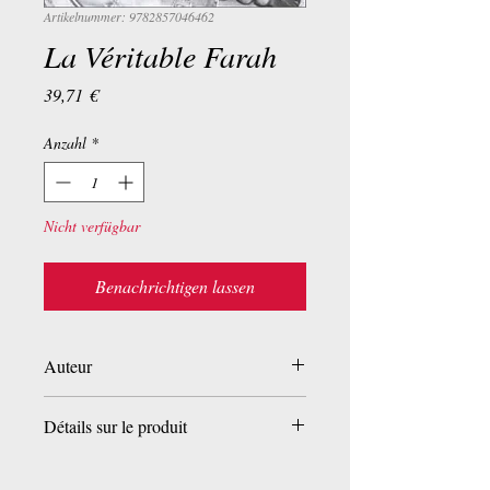
Artikelnummer: 9782857046462
La Véritable Farah
Preis
39,71 €
Anzahl
*
Nicht verfügbar
Benachrichtigen lassen
Auteur
Vincent Meylan
Détails sur le produit
Broché:
342 pages