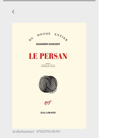
Artikelnummer: 9782070136391