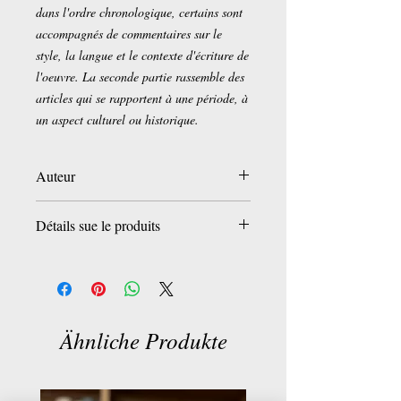
dans l'ordre chronologique, certains sont
accompagnés de commentaires sur le
style, la langue et le contexte d'écriture de
l'oeuvre. La seconde partie rassemble des
articles qui se rapportent à une période, à
un aspect culturel ou historique.
Auteur
Christophe Balaÿ
Détails sue le produits
Amir Moghani
Editeur:
Inalco
collection:
L'asiathèque (22 April 2015)
Langue
: Freçais
ISBN-10:
2360570501
Ähnliche Produkte
ISBN-13:
978-2360570508
Dimensions du produit:
24 x 1.9 x 16 cm