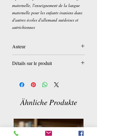
maternelle, l'enseignement de la langue
maternelle pour les enfants iraniens dans
d'autres écoles d'allemand suédoises et
autrichiennes
Auteur
Bahram Tavakoli
Détails sur le produit
Broché:
128 pages
Auteur:
Bahram Tavakoli (2008)
Langue:
English
ISBN-10:
9197808164
Ähnliche Produkte
ISBN-13:
978-9197808163
Dimensions du produit:
28 x 20 x 1 cm