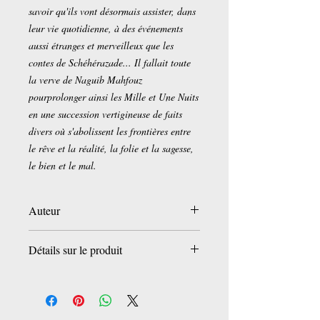
savoir qu'ils vont désormais assister, dans
leur vie quotidienne, à des événements
aussi étranges et merveilleux que les
contes de Schéhérazade... Il fallait toute
la verve de Naguib Mahfouz
pourprolonger ainsi les Mille et Une Nuits
en une succession vertigineuse de faits
divers où s'abolissent les frontières entre
le rêve et la réalité, la folie et la sagesse,
le bien et le mal.
Auteur
Naguib Mahfouz
Détails sur le produit
Poche:
323 pages
Editeur :
Actes Sud (4 octobre 2006)
Collection :
Babel