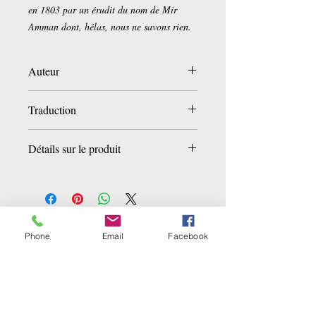
en 1803 par un érudit du nom de Mir
Amman dont, hélas, nous ne savons rien.
Auteur
Mir Amman
Traduction
Joseph-Héliodore Garcin de Tassy
Détails sur le produit
Poche:
220 pages
Editeur :
Libretto (5 octobre 2017)
Collection :
LITT ETRANGERE
Langue :
Français
Ähnliche Produkte
Phone
Email
Facebook
ISBN-10:
2369143878
ISBN-13:
978-2369143871