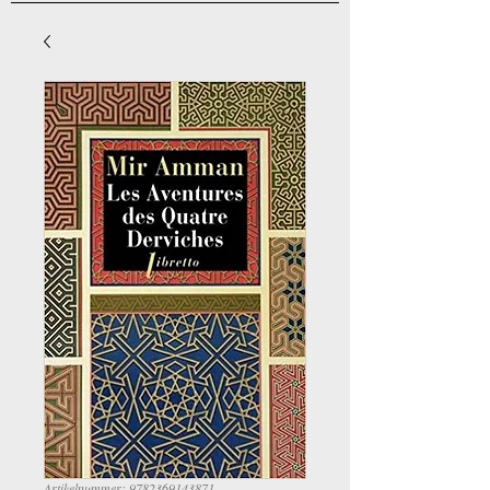
Artikelnummer: 9782369143871