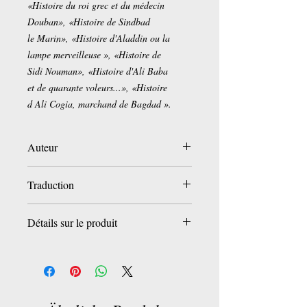
«Histoire du roi grec et du médecin
Douban», «Histoire de Sindbad
le Marin», «Histoire d'Aladdin ou la
lampe merveilleuse », «Histoire de
Sidi Nouman», «Histoire d'Ali Baba
et de quarante voleurs...», «Histoire
d Ali Cogia, marchand de Bagdad ».
Auteur
Anonyme
Traduction
Antoine Galland
Détails sur le produit
Poche:
224 pages
Editeur :
ECOLE DES
LOISIRS; Édition : Collection Classiques
Abrégés (1 janvier 2005)