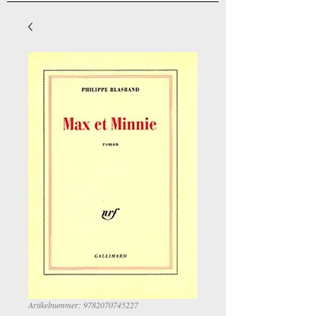
Artikelnummer: 9782070745227