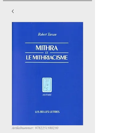
Artikelnummer: 9782251380230