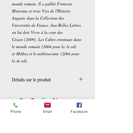
monde romain. Il a publié Firmicus
Maternus et trois
Vies de l'Histoire
Auguste
dans la Collection des
Universités de France. Aux Belles Lettres
on lui doit
Vivre à la cour des
Césars
(2009),
Les Cultes orientaux dans
le monde romain
(2004 pour la 3e ed)
et
Mithra et le mithriacisme
(2004 pour
la 4e ed).
Détails sur le produit
Broché:
191 pages
Editeur :
Les Belles lettres; Édition : 1
(1 janvier 2000)
Collection :
Histoire
Phone
Email
Facebook
Ähnliche Produkte
Langue :
Français
ISBN-10:
225138023X
ISBN-13:
978-2251380230