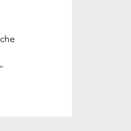
ache
r.