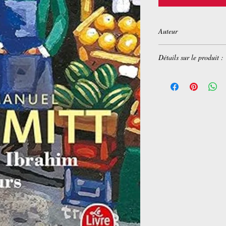
Auteur
Éric-Emmanuel Schmi
Détails sur le produit :
Éditeur
‏ : ‎ Le Livre 
Langue
‏ : ‎ Français
Poche
‏ : ‎ 96 pages
ISBN-13
‏ : ‎ 978-225
Dimensions
‏ : ‎ 11 x 1