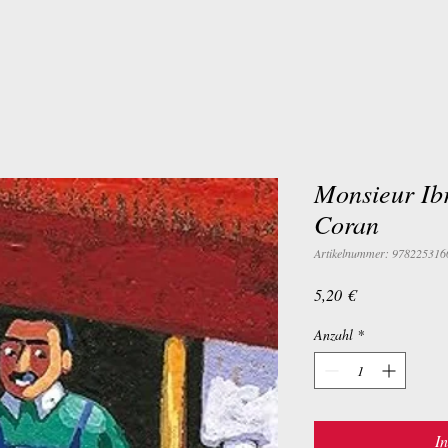
Monsieur Ibr
Coran
Artikelnummer: 978225316
Preis
5,20 €
Anzahl
*
I