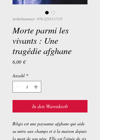
Artikelnummer: 978-2253117155
Morte parmi les
vivants : Une
tragédie afghane
Preis
6,00 €
Anzahl
*
In den Warenkorb
Bilqis est une paysanne afghane qui aide
sa mère aux champs et à la maison depuis
la mort de son père. Elle est l'aînée de six