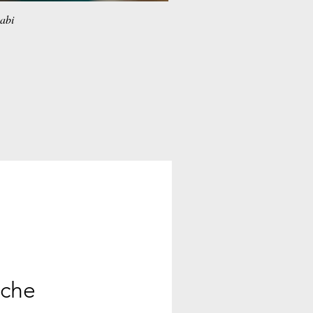
habi
ache